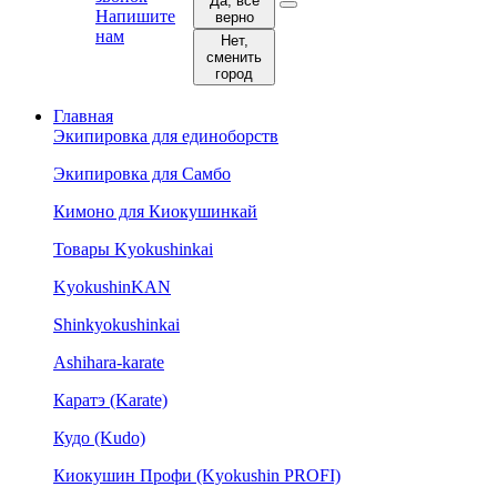
Да, все
Напишите
верно
нам
Нет,
сменить
город
Главная
Экипировка для единоборств
Экипировка для Самбо
Кимоно для Киокушинкай
Товары Kyokushinkai
KyokushinKAN
Shinkyokushinkai
Ashihara-karate
Каратэ (Karate)
Кудо (Kudo)
Киокушин Профи (Kyokushin PROFI)