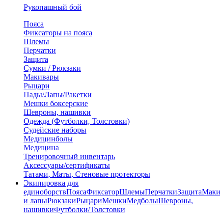
Рукопашный бой
Пояса
Фиксаторы на пояса
Шлемы
Перчатки
Защита
Сумки / Рюкзаки
Макивары
Рыцари
Пады/Лапы/Ракетки
Мешки боксерские
Шевроны, нашивки
Одежда (Футболки, Толстовки)
Судейские наборы
Медицинболы
Медицина
Тренировочный инвентарь
Аксессуары/сертификаты
Татами, Маты, Стеновые протекторы
Экипировка для
единоборств
Пояса
Фиксатор
Шлемы
Перчатки
Защита
Маки
и лапы
Рюкзаки
Рыцари
Мешки
Медболы
Шевроны,
нашивки
Футболки/Толстовки