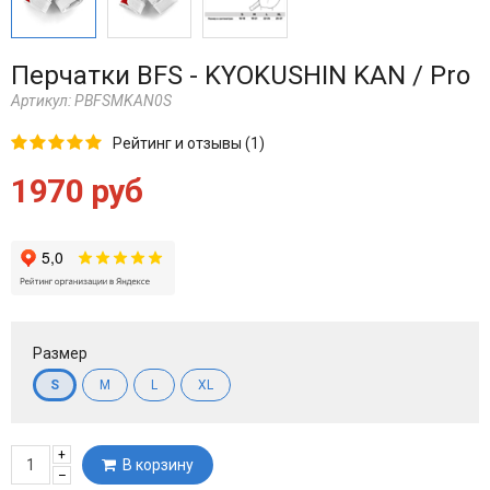
Перчатки BFS - KYOKUSHIN KAN / Pro
Артикул:
PBFSMKAN0S
Рейтинг и отзывы (1)
1970 руб
Размер
S
M
L
XL
+
В корзину
–