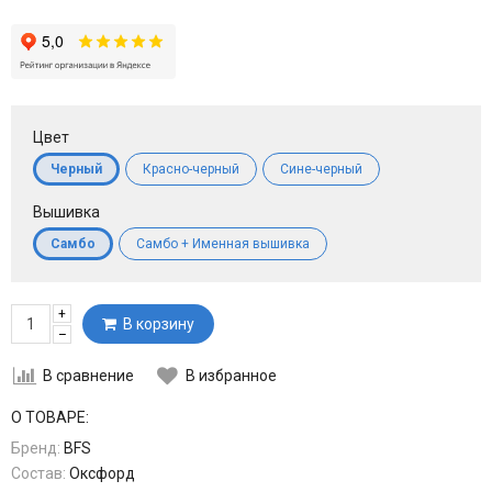
Цвет
Черный
Красно-черный
Сине-черный
Вышивка
Самбо
Самбо + Именная вышивка
+
В корзину
–
В сравнение
В избранное
О ТОВАРЕ:
Бренд:
BFS
Состав:
Оксфорд