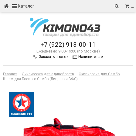
Каталог
…
+7 (922) 913-00-11
Ежедневно 9:00-19:00 (по Москве)
Заказать звонок
Напишите нам
Главная
—
Экипировка для единоборств
—
Экипировка для Самбо
—
Шлем для Боевого Самбо (Лицензия ВФС)