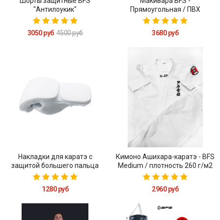
Шорты защитные BFS
Макивара BFS -
"Антилоукик"
Прямоугольная / ПВХ
3050 руб
4500 руб
3680 руб
Накладки для каратэ с
Кимоно Ашихара-каратэ - BFS
защитой большего пальца
Medium / плотность 260 г/м2
BFS
1280 руб
2960 руб