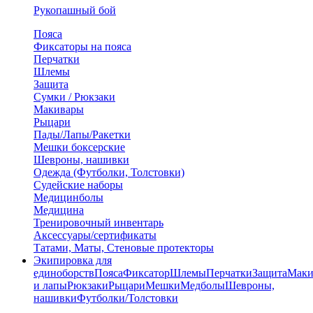
Рукопашный бой
Пояса
Фиксаторы на пояса
Перчатки
Шлемы
Защита
Сумки / Рюкзаки
Макивары
Рыцари
Пады/Лапы/Ракетки
Мешки боксерские
Шевроны, нашивки
Одежда (Футболки, Толстовки)
Судейские наборы
Медицинболы
Медицина
Тренировочный инвентарь
Аксессуары/сертификаты
Татами, Маты, Стеновые протекторы
Экипировка для
единоборств
Пояса
Фиксатор
Шлемы
Перчатки
Защита
Маки
и лапы
Рюкзаки
Рыцари
Мешки
Медболы
Шевроны,
нашивки
Футболки/Толстовки