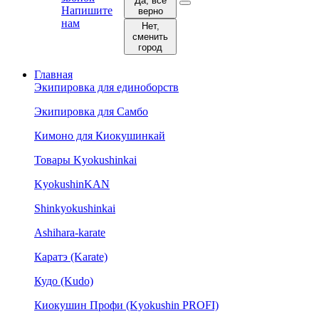
Да, все
Напишите
верно
нам
Нет,
сменить
город
Главная
Экипировка для единоборств
Экипировка для Самбо
Кимоно для Киокушинкай
Товары Kyokushinkai
KyokushinKAN
Shinkyokushinkai
Ashihara-karate
Каратэ (Karate)
Кудо (Kudo)
Киокушин Профи (Kyokushin PROFI)